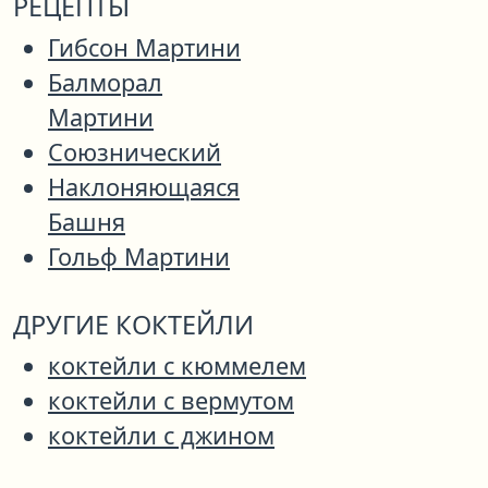
РЕЦЕПТЫ
Гибсон Мартини
Балморал
Мартини
Союзнический
Наклоняющаяся
Башня
Гольф Мартини
ДРУГИЕ КОКТЕЙЛИ
коктейли с кюммелем
коктейли с вермутом
коктейли с джином