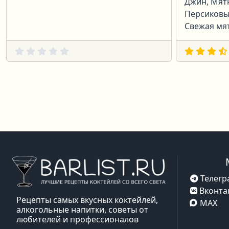
Джин, Мят
Персиковы
Свежая мят
Телегр
Вконта
Рецепты самых вкусных коктейлей,
MAX
алкогольные напитки, советы от
любителей и профессионалов