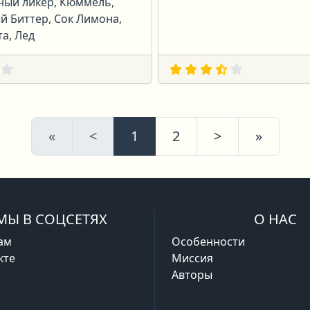
ный ликёр, Кюммель,
й Биттер, Сок Лимона,
а, Лед
Первая
Предыдущая
Следующая
После
«
<
1
2
>
»
МЫ В СОЦСЕТЯХ
О НАС
ам
Особенности
кте
Миссия
Авторы