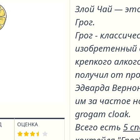
Злой Чай
— это
Грог
.
Грог - классиче
изобретенный 
крепкого алког
получил от пр
Эдварда Вернон
им за частое 
grogam cloak.
Д
ОЦЕНКА
Всего есть
5 с