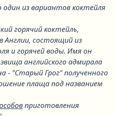
 один из вариантов коктейля
ский горячий коктейль,
в Англии, состоящий из
оля и горячей воды. Имя он
озвища английского адмирала
а - "Старый Грог" полученного
ношение плаща под названием
пособов
приготовления