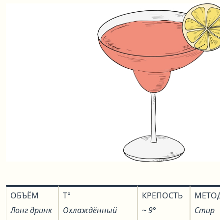
ОБЪЁМ
T°
КРЕПОСТЬ
МЕТО
Лонг дринк
Охлаждённый
~ 9°
Стир