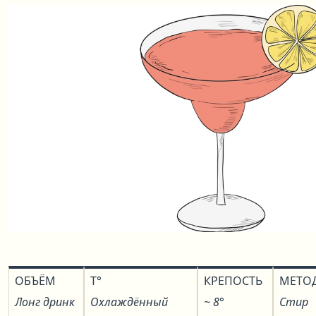
ОБЪЁМ
T°
КРЕПОСТЬ
МЕТО
Лонг дринк
Охлаждённый
~ 8°
Стир