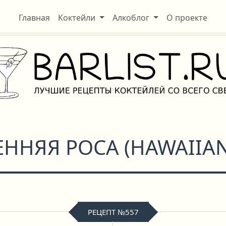
Главная
Коктейли
Алкоблог
О проекте
ЕННЯЯ РОСА
(
HAWAIIA
РЕЦЕПТ №557