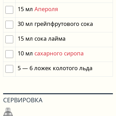
15
мл
Апероля
30
мл
грейпфрутового сока
15
мл
сока лайма
10
мл
сахарного сиропа
5
— 6
ложек
колотого льда
СЕРВИРОВКА