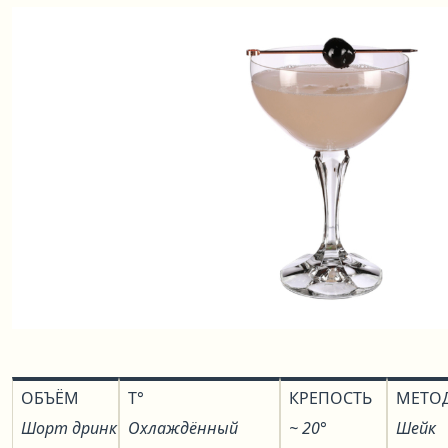
ОБЪЁМ
T°
КРЕПОСТЬ
МЕТО
Шорт дринк
Охлаждённый
~ 20°
Шейк