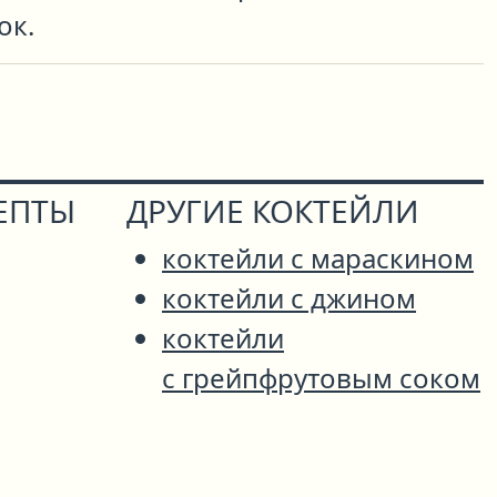
ок.
ЕПТЫ
ДРУГИЕ КОКТЕЙЛИ
коктейли с мараскином
коктейли с джином
коктейли
с грейпфрутовым соком