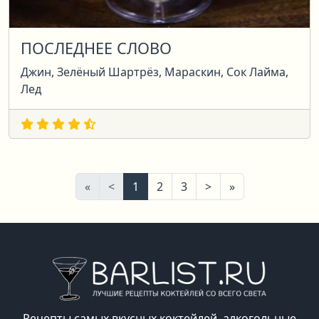
ПОСЛЕДНЕЕ СЛОВО
Джин, Зелёный Шартрёз, Мараскин, Сок Лайма,
Лед
Первая
Предыдущая
Следующая
Последняя
«
<
1
2
3
>
»
Рецепты самых вкусных коктейлей, алкогольные