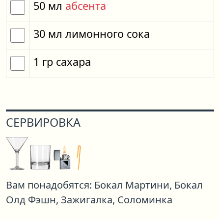
50
мл
абсента
30
мл
лимонного сока
1
гр
сахара
СЕРВИРОВКА
Вам понадобятся:
Бокал Мартини,
Бокал
Олд Фэшн,
Зажигалка,
Соломинка