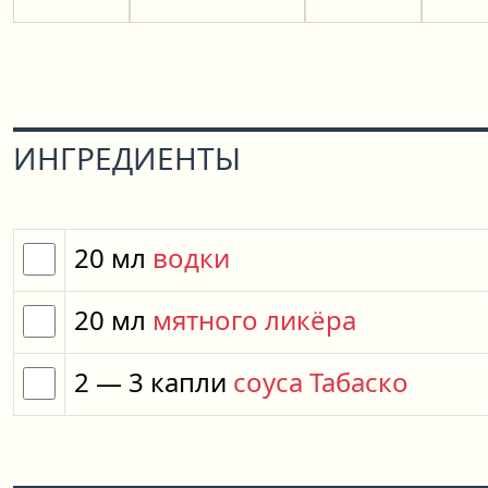
ИНГРЕДИЕНТЫ
20
мл
водки
20
мл
мятного ликёра
2
— 3
капли
соуса Табаско