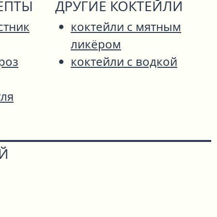
ЕПТЫ
ДРУГИЕ КОКТЕЙЛИ
стник
коктейли с мятным
ликёром
роз
коктейли с водкой
уля
ОЙ