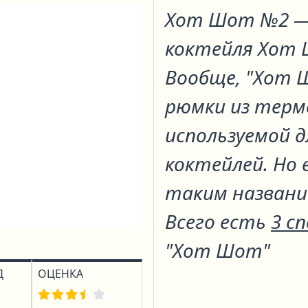
Хот Шот №2
—
коктейля
Хот
Вообще, "Хот 
рюмки из терм
используемой 
коктейлей. Но 
таким названи
Всего есть
3 с
"Хот Шот"
Д
ОЦЕНКА