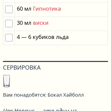
60
мл
Гипнотика
30
мл
виски
4
— 6
кубиков
льда
СЕРВИРОВКА
Вам понадобятся:
Бокал Хайболл
Чак Норрис
— это один из