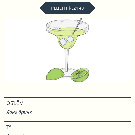
РЕЦЕПТ №2148
ОБЪЁМ
Лонг дринк
T°