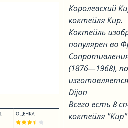
Королевский К
коктейля
Кир
.
Коктейль изобр
популярен во Ф
Сопротивления
(1876—1968), п
изготовляется 
Dijon
Всего есть
8 с
Д
ОЦЕНКА
коктейля "Кир"