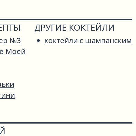
ЕПТЫ
ДРУГИЕ КОКТЕЙЛИ
ер №3
коктейли с шампанским
е Моей
рьки
тини
ОЙ