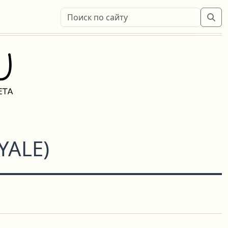
YALE
)