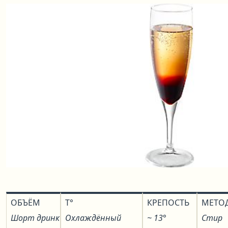
ОБЪЁМ
T°
КРЕПОСТЬ
МЕТО
Шорт дринк
Охлаждённый
~ 13°
Стир