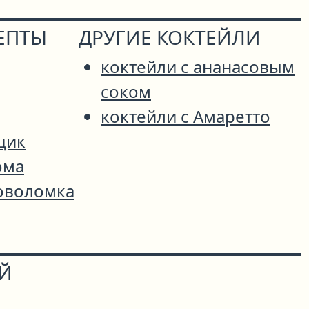
ЕПТЫ
ДРУГИЕ КОКТЕЙЛИ
коктейли с ананасовым
соком
коктейли с Амаретто
щик
ома
оволомка
ОЙ