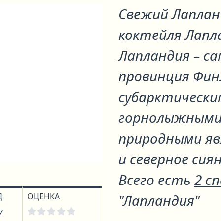
Свежий Лаплан
коктейля
Лапл
Лапландия – са
провинция Фин
субарктическ
горнолыжными
природными яв
и северное сиян
Всего есть
2 с
Д
ОЦЕНКА
"Лапландия"
у