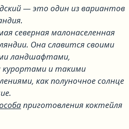
дский
— это один из вариантов
андия
.
мая северная малонаселенная
ляндии. Она славится своими
ими ландшафтами,
 курортами и такими
лениями, как полуночное солнце
ие.
пособа
приготовления коктейля