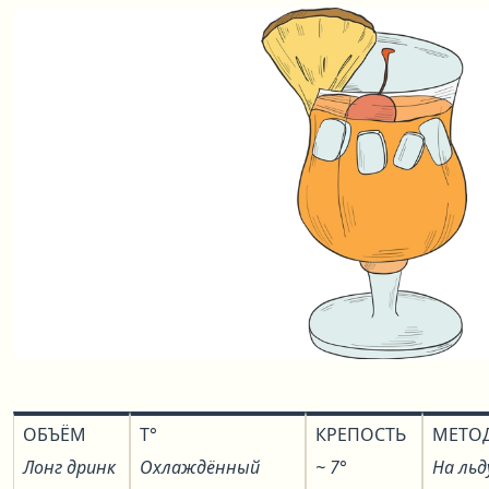
ОБЪЁМ
T°
КРЕПОСТЬ
МЕТО
Лонг дринк
Охлаждённый
~ 7°
На льд