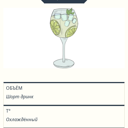
ОБЪЁМ
Шорт дринк
T°
Охлаждённый