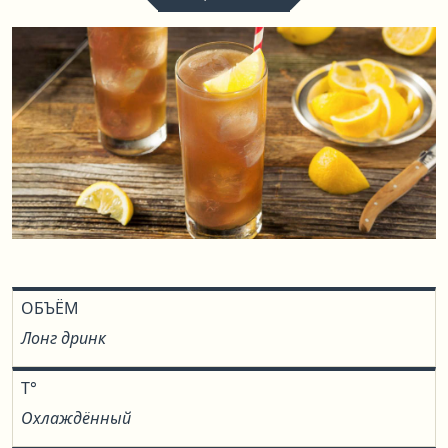
ОБЪЁМ
Лонг дринк
T°
Охлаждённый