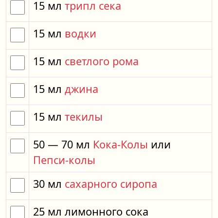
15
мл
трипл сека
15
мл
водки
15
мл
светлого рома
15
мл
джина
15
мл
текилы
50
— 70
мл
Кока-Колы
или
Пепси-колы
30
мл
сахарного сиропа
25
мл
лимонного сока