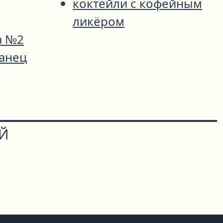
коктейли с кофейным
ликёром
а №2
анец
ОЙ