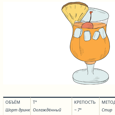
ОБЪЁМ
T°
КРЕПОСТЬ
МЕТО
Шорт дринк
Охлаждённый
~ 7°
Стир