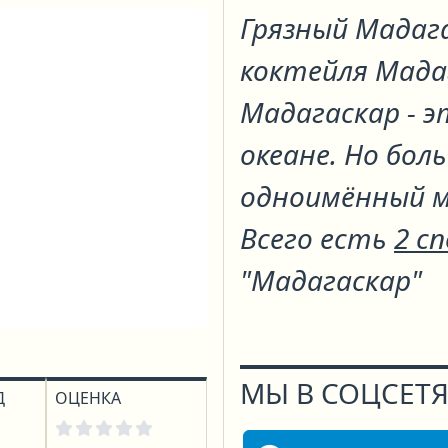
Грязный Мадаг
коктейля
Мада
Мадагаскар - 
океане. Но бо
одноимённый м
Всего есть
2 с
"Мадагаскар"
МЫ В СОЦСЕТЯ
Д
ОЦЕНКА