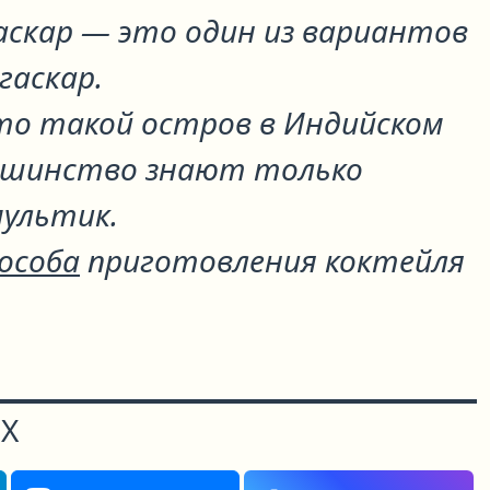
аскар
— это один из вариантов
гаскар
.
это такой остров в Индийском
льшинство знают только
ультик.
пособа
приготовления коктейля
Х