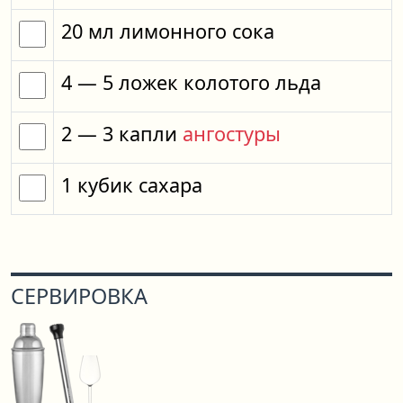
20
мл
лимонного сока
4
— 5
ложек
колотого льда
2
— 3
капли
ангостуры
1
кубик
сахара
СЕРВИРОВКА