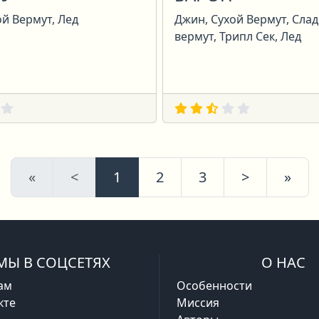
ой Вермут, Лед
Джин, Сухой Вермут, Сла
вермут, Трипл Сек, Лед
Первая
Предыдущая
Следующ
Пос
«
<
1
2
3
>
»
МЫ В СОЦСЕТЯХ
О НАС
ам
Особенности
кте
Миссия