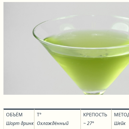
ОБЪЁМ
T°
КРЕПОСТЬ
МЕТО
Шорт дринк
Охлаждённый
~ 27°
Шейк