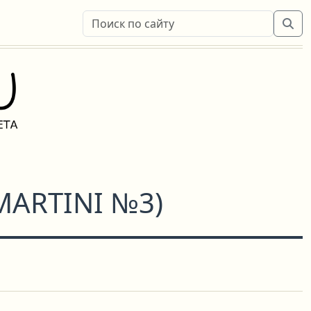
MARTINI №3
)