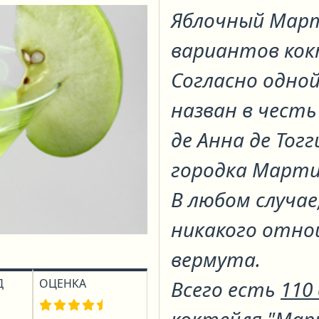
Яблочный Мар
вариантов ко
Согласно одной
назван в чест
де Анна де Тогг
городка Марти
В любом случае
никакого отно
вермута.
Д
ОЦЕНКА
Всего есть
110