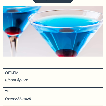
ОБЪЁМ
Шорт дринк
T°
Охлаждённый