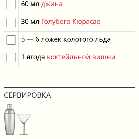
60
мл
джина
30
мл
Голубого Кюрасао
5
— 6
ложек
колотого льда
1
ягода
коктейльной вишни
СЕРВИРОВКА