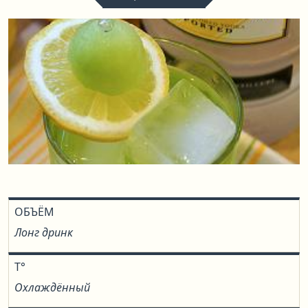
ОБЪЁМ
Лонг дринк
T°
Охлаждённый