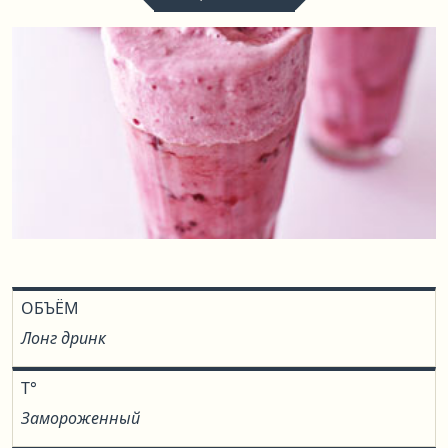
ОБЪЁМ
Лонг дринк
T°
Замороженный