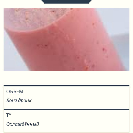
ОБЪЁМ
Лонг дринк
T°
Охлаждённый