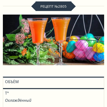
РЕЦЕПТ №2805
ОБЪЁМ
T°
Охлаждённый