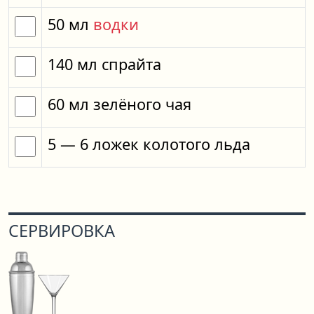
50
мл
водки
140
мл
спрайта
60
мл
зелёного чая
5
— 6
ложек
колотого льда
СЕРВИРОВКА