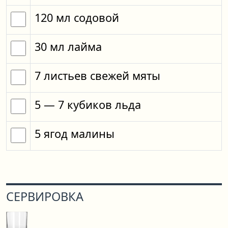
120
мл
содовой
30
мл
лайма
7
листьев
свежей мяты
5
— 7
кубиков
льда
5
ягод
малины
СЕРВИРОВКА