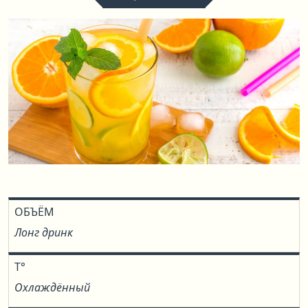
ОБЪЁМ
Лонг дринк
T°
Охлаждённый