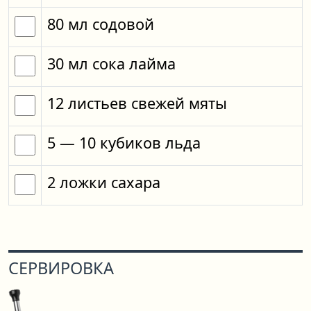
80
мл
содовой
30
мл
сока лайма
12
листьев
свежей мяты
5
— 10
кубиков
льда
2
ложки
сахара
СЕРВИРОВКА