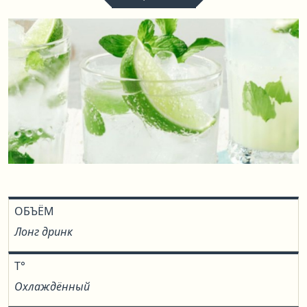
ОБЪЁМ
Лонг дринк
T°
Охлаждённый