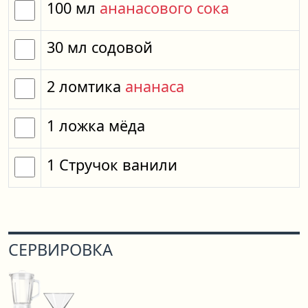
100
мл
ананасового сока
30
мл
содовой
2
ломтика
ананаса
1
ложка
мёда
1
Стручок ванили
СЕРВИРОВКА