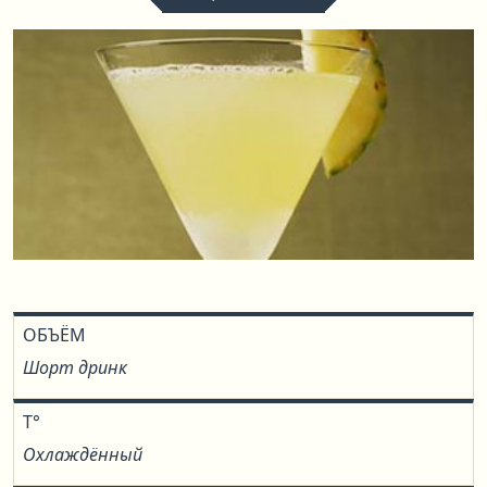
ОБЪЁМ
Шорт дринк
T°
Охлаждённый