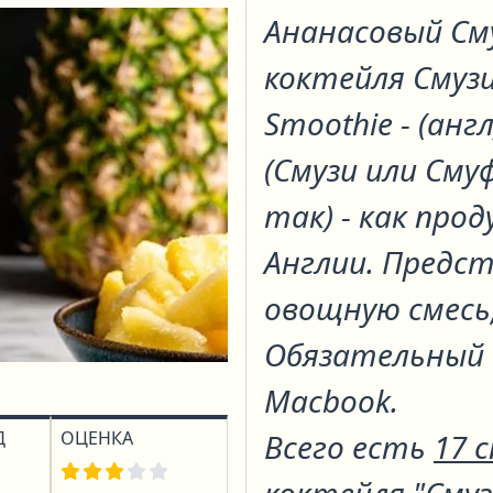
Ананасовый См
коктейля
Смуз
Smoothie - (ан
(Смузи или Сму
так) - как про
Англии. Предс
овощную смесь,
Обязательный 
Macbook.
Д
ОЦЕНКА
Всего есть
17 