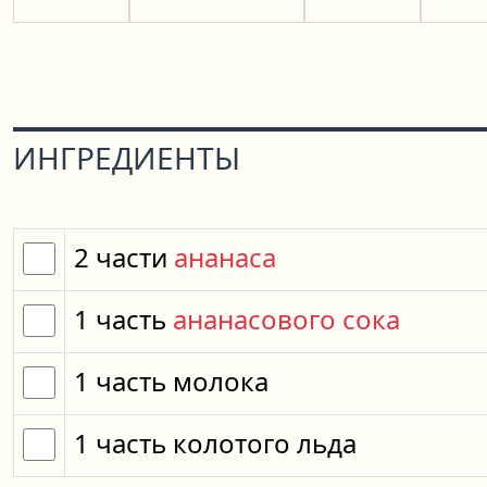
ИНГРЕДИЕНТЫ
2
части
ананаса
1
часть
ананасового сока
1
часть
молока
1
часть
колотого льда