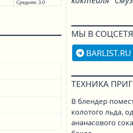
коктейля "Смуз
Средняя: 3.0
МЫ В СОЦСЕТЯ
BARLIST.RU
ТЕХНИКА ПРИ
В блендер помест
колотого льда, о
ананасового сок