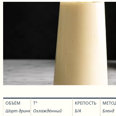
ОБЪЁМ
T°
КРЕПОСТЬ
МЕТО
Шорт дринк
Охлаждённый
Б/А
Бленд