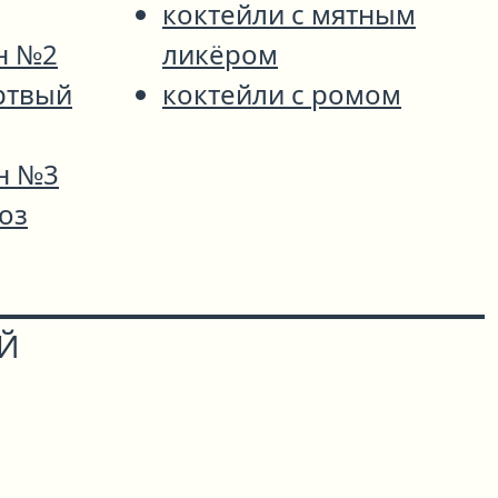
коктейли с мятным
н №2
ликёром
ртвый
коктейли с ромом
н №3
оз
ОЙ