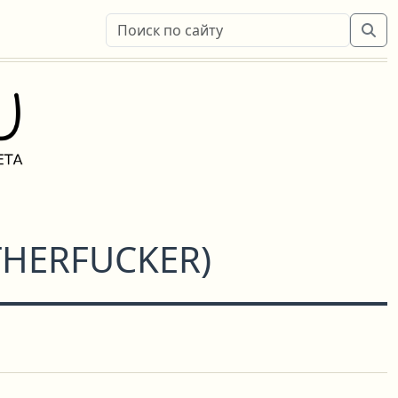
THERFUCKER
)