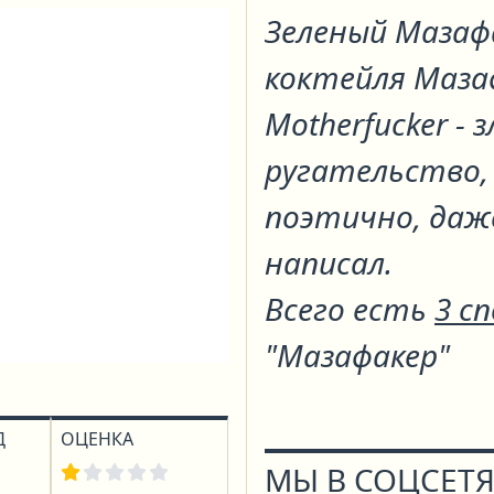
Зеленый Мазаф
коктейля
Маза
Motherfucker - 
ругательство, 
поэтично, даж
написал.
Всего есть
3 с
"Мазафакер"
Д
ОЦЕНКА
МЫ В СОЦСЕТЯ