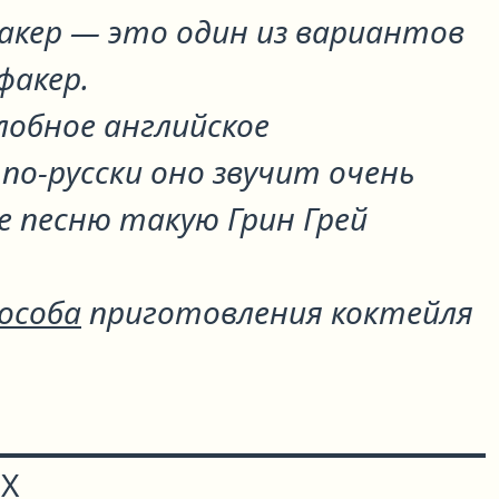
акер
— это один из вариантов
факер
.
злобное английское
по-русски оно звучит очень
е песню такую Грин Грей
пособа
приготовления коктейля
Х