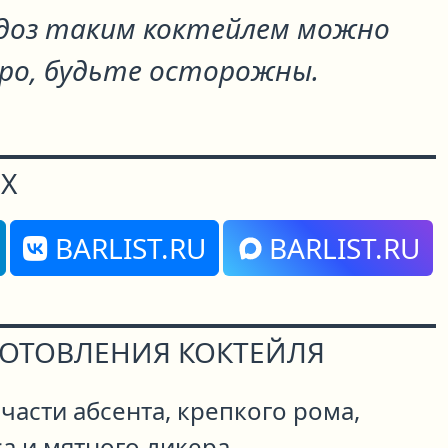
доз таким коктейлем можно
ро, будьте осторожны.
Х
BARLIST.RU
BARLIST.RU
ГОТОВЛЕНИЯ КОКТЕЙЛЯ
асти абсента, крепкого рома,
а и мятного ликера.