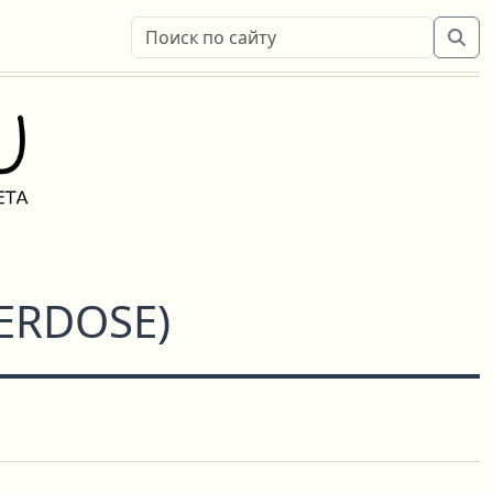
VERDOSE
)