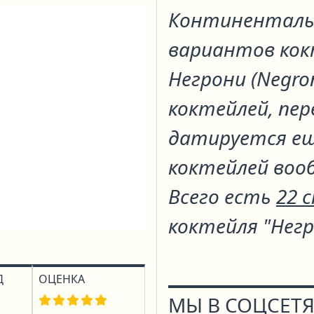
Континенталь
вариантов ко
Негрони (Negron
коктейлей, пе
датируется ещё
коктейлей воо
Всего есть
22 
коктейля "Нег
Д
ОЦЕНКА
МЫ В СОЦСЕТЯ