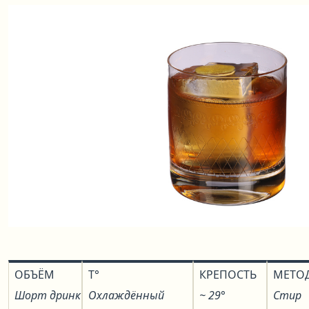
ОБЪЁМ
T°
КРЕПОСТЬ
МЕТО
Шорт дринк
Охлаждённый
~ 29°
Стир