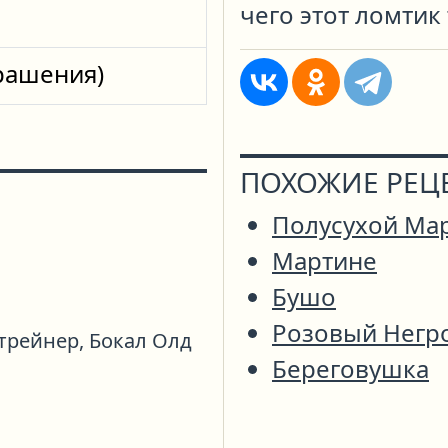
чего этот ломтик
крашения)
ПОХОЖИЕ РЕЦ
Полусухой Ма
Мартине
Бушо
Розовый Негр
трейнер,
Бокал Олд
Береговушка