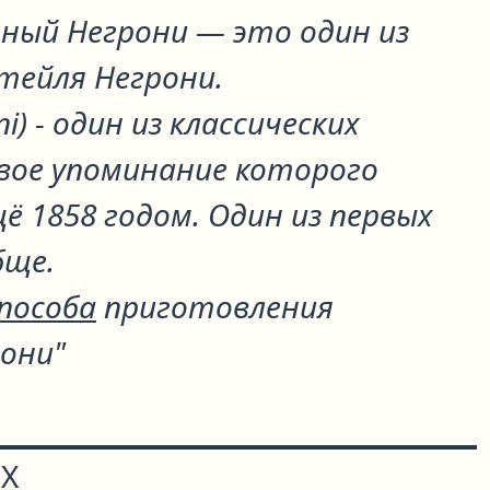
ный Негрони
— это один из
ктейля
Негрони
.
i) - один из классических
рвое упоминание которого
 1858 годом. Один из первых
бще.
способа
приготовления
рони"
Х