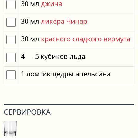
30
мл
джина
30
мл
ликёра Чинар
30
мл
красного сладкого вермута
4
— 5
кубиков
льда
1
ломтик
цедры апельсина
СЕРВИРОВКА