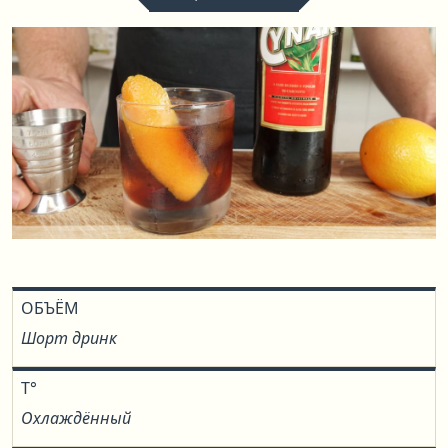
ОБЪЁМ
Шорт дринк
T°
Охлаждённый