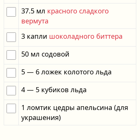
37.5
мл
красного сладкого
вермута
3
капли
шоколадного биттера
50
мл
содовой
5
— 6
ложек
колотого льда
4
— 5
кубиков
льда
1
ломтик
цедры апельсина
(для
украшения)