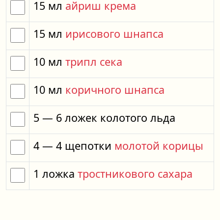
15
мл
айриш крема
15
мл
ирисового шнапса
10
мл
трипл сека
10
мл
коричного шнапса
5
— 6
ложек
колотого льда
4
— 4
щепотки
молотой корицы
1
ложка
тростникового сахара