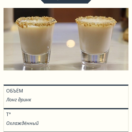
ОБЪЁМ
Лонг дринк
T°
Охлаждённый