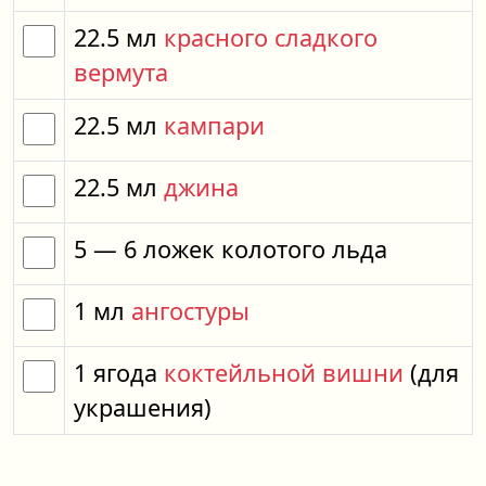
22.5
мл
красного сладкого
вермута
22.5
мл
кампари
22.5
мл
джина
5
— 6
ложек
колотого льда
1
мл
ангостуры
1
ягода
коктейльной вишни
(для
украшения)