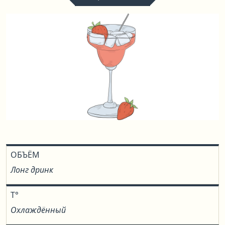
ОБЪЁМ
Лонг дринк
T°
Охлаждённый