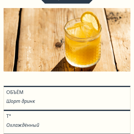
ОБЪЁМ
Шорт дринк
T°
Охлаждённый