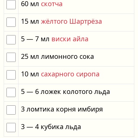
60
мл
скотча
15
мл
жёлтого Шартрёза
5
— 7
мл
виски айла
25
мл
лимонного сока
10
мл
сахарного сиропа
5
— 6
ложек
колотого льда
3
ломтика
корня имбиря
3
— 4
кубика
льда