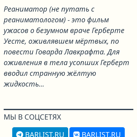
Реаниматор (не путать с
реаниматологом) - это фильм
ужасов о безумном враче Герберте
Уесте, оживлявшем мёртвых, по
повести Говарда Лавкрафта. Для
оживления в тела усопших Герберт
вводил странную жёлтую
жидкость...
МЫ В СОЦСЕТЯХ
BARLIST.RU
BARLIST.RU