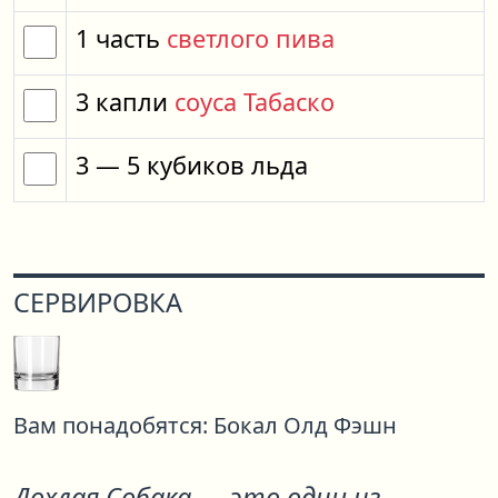
1
часть
светлого пива
3
капли
соуса Табаско
3
— 5
кубиков
льда
СЕРВИРОВКА
Вам понадобятся:
Бокал Олд Фэшн
Дохлая Собака
— это один из