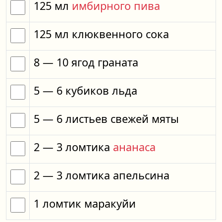
125
мл
имбирного пива
125
мл
клюквенного сока
8
— 10
ягод
граната
5
— 6
кубиков
льда
5
— 6
листьев
свежей мяты
2
— 3
ломтика
ананаса
2
— 3
ломтика
апельсина
1
ломтик
маракуйи