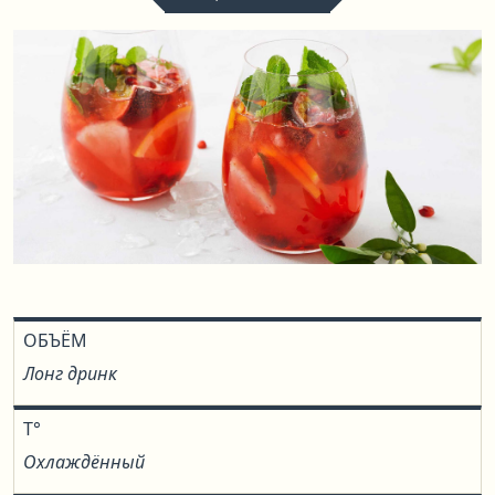
ОБЪЁМ
Лонг дринк
T°
Охлаждённый