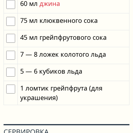
60
мл
джина
75
мл
клюквенного сока
45
мл
грейпфрутового сока
7
— 8
ложек
колотого льда
5
— 6
кубиков
льда
1
ломтик
грейпфрута
(для
украшения)
СЕРВИРОВКА