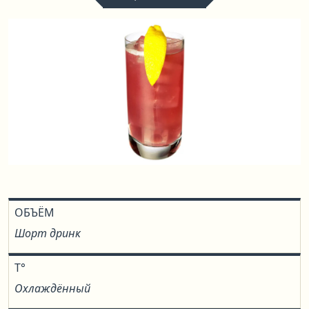
ОБЪЁМ
Шорт дринк
T°
Охлаждённый