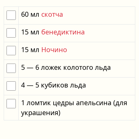
60
мл
скотча
15
мл
бенедиктина
15
мл
Ночино
5
— 6
ложек
колотого льда
4
— 5
кубиков
льда
1
ломтик
цедры апельсина
(для
украшения)