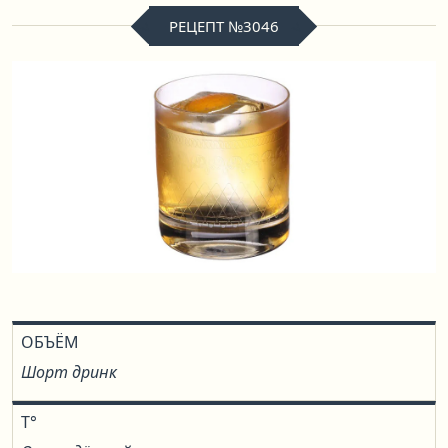
РЕЦЕПТ №3046
ОБЪЁМ
Шорт дринк
T°