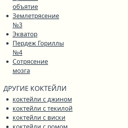
объятие
Землетрясение
№3
Экватор
Пердеж Гориллы
№4
Сотрясение
мозга
ДРУГИЕ КОКТЕЙЛИ
коктейли с джином
коктейли с текилой
коктейли с виски
коктейли с ромом