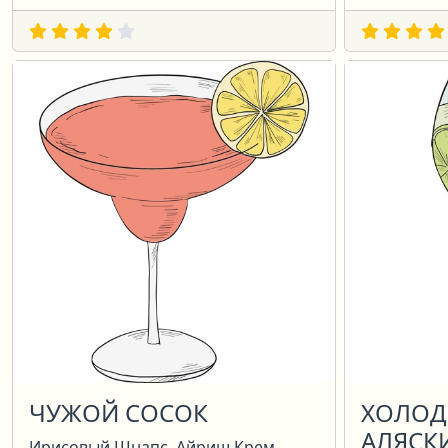
ЧУЖОЙ СОСОК
ХОЛО
АЛЯСК
Ирисовый Шнапс, Айриш Крем,