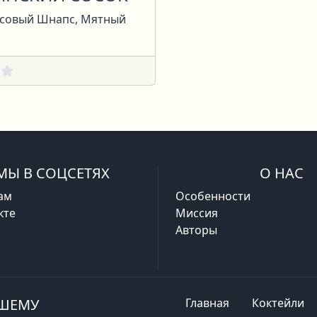
исовый Шнапс, Мятный
МЫ В СОЦСЕТЯХ
О НАС
ам
Особенности
кте
Миссия
Авторы
АШЕМУ
Главная
Коктейли