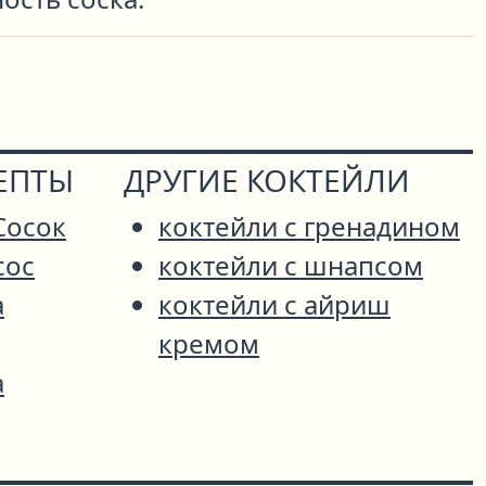
ЕПТЫ
ДРУГИЕ КОКТЕЙЛИ
Сосок
коктейли с гренадином
сос
коктейли с шнапсом
а
коктейли с айриш
кремом
а