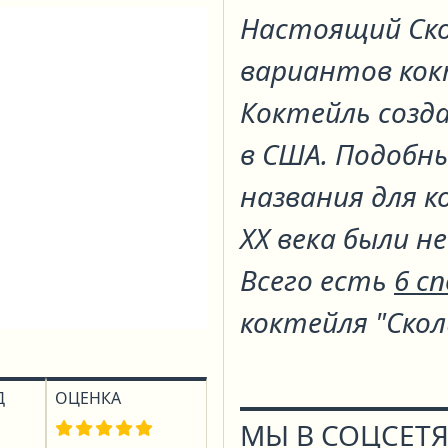
Настоящий Ско
вариантов ко
Коктейль создан
в США. Подобн
названия для к
XX века были н
Всего есть
6 с
коктейля "Скол
Д
ОЦЕНКА
МЫ В СОЦСЕТЯ