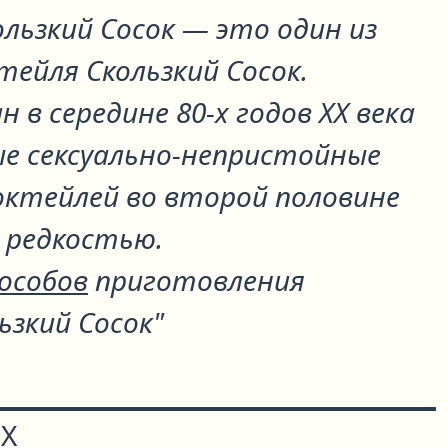
льзкий Сосок
— это один из
ктейля
Скользкий Сосок
.
 в середине 80-х годов XX века
ые сексуально-непристойные
октейлей во второй половине
е редкостью.
пособов
приготовления
ьзкий Сосок"
Х