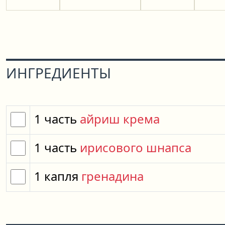
ИНГРЕДИЕНТЫ
1
часть
айриш крема
1
часть
ирисового шнапса
1
капля
гренадина