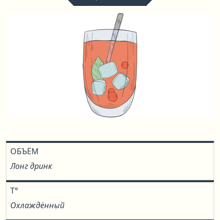
ОБЪЁМ
Лонг дринк
T°
Охлаждённый