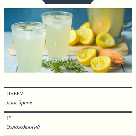
ОБЪЁМ
Лонг дринк
T°
Охлаждённый