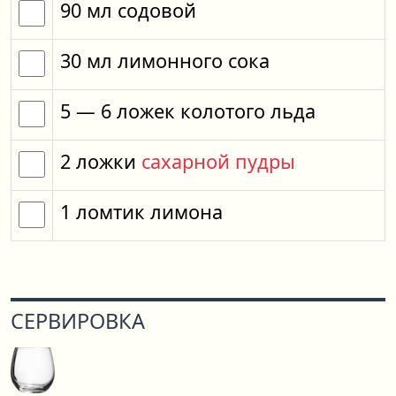
90
мл
содовой
30
мл
лимонного сока
5
— 6
ложек
колотого льда
2
ложки
сахарной пудры
1
ломтик
лимона
СЕРВИРОВКА